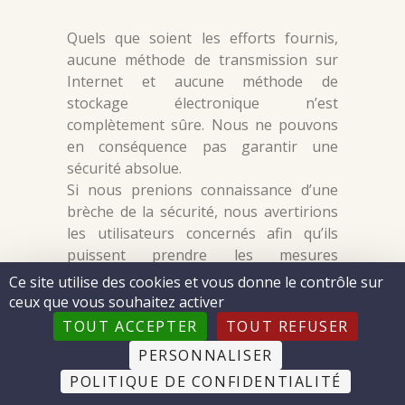
Quels que soient les efforts fournis,
aucune méthode de transmission sur
Internet et aucune méthode de
stockage électronique n’est
complètement sûre. Nous ne pouvons
en conséquence pas garantir une
sécurité absolue.
Si nous prenions connaissance d’une
brèche de la sécurité, nous avertirions
les utilisateurs concernés afin qu’ils
puissent prendre les mesures
appropriées. Nos procédures de
Ce site utilise des cookies et vous donne le contrôle sur
notification d’incident tiennent compte
ceux que vous souhaitez activer
de nos obligations légales, qu’elles se
TOUT ACCEPTER
TOUT REFUSER
situent au niveau national ou
PERSONNALISER
européen. Nous nous engageons à
POLITIQUE DE CONFIDENTIALITÉ
informer pleinement nos clients de