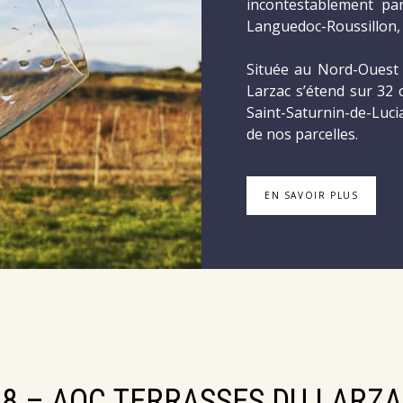
incontestablement par
Languedoc-Roussillon, 
Située au Nord-Ouest 
Larzac s’étend sur 32
Saint-Saturnin-de-Luci
de nos parcelles.
EN SAVOIR PLUS
8 – AOC TERRASSES DU LARZAC