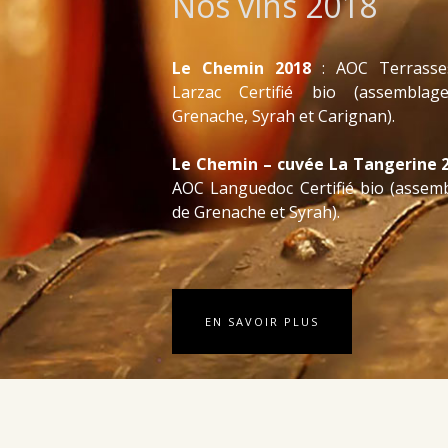
Nos vins 2018
Le Chemin 2018
: AOC Terrasse
Larzac Certifié bio (assembla
Grenache, Syrah et Carignan).
Le Chemin – cuvée La Tangerine 
AOC Languedoc Certifié bio (assem
de Grenache et Syrah).
EN SAVOIR PLUS