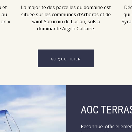
u et
La majorité des parcelles du domaine est
Déc
é au
située sur les communes d’Arboras et de
qui
ion «
Saint Saturnin de Lucian, sols à
Syra
dominante Argilo Calcaire.
AU QUOTIDIEN
AOC TERRA
Reconnue officielleme