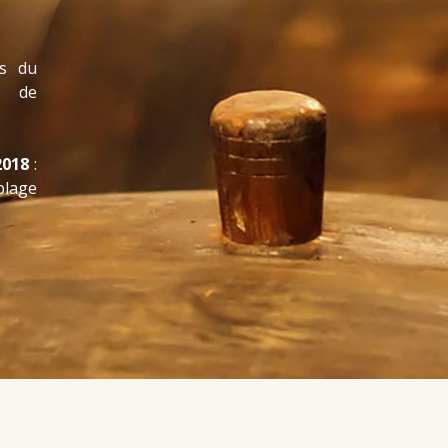
s du
ge de
2018
:
blage