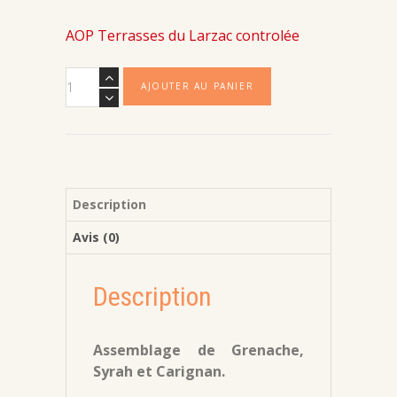
AOP Terrasses du Larzac controlée
quantité
AJOUTER AU PANIER
de
Le
Chemin
2019
Description
Avis (0)
Description
Assemblage de Grenache,
Syrah et Carignan.