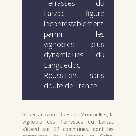
Terrasses du
Larzac figure
incontestablement
parmi les
vignobles plus
dynamiques du
Languedoc-
Roussillon, sans
doute de France.
Située au Nord-Ouest de Montpellier, le
vignoble des Terrasses du Larzac
s’étend sur 32 communes, dont les