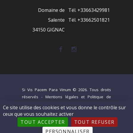
Domaine de
Tél.
+33663429981
Salente
Tél. +33662501821
34150 GIGNAC
Si Vis Pacem Para Vinum © 2026. Tous droits
réservés -
Mentions légales et Politique de
confidentialité
-
C.G.V
-
Syndicat AOC Terrasses
Ce site utilise des cookies et vous donne le contrôle sur
du Larzac
ceux que vous souhaitez activer
L'abus d'alcool est dangereux pour la santé, à
TOUT ACCEPTER
TOUT REFUSER
consommer avec modération. La vente d’alcool est
PERSONNALISER
interdite au moins de 18 ans.