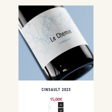
CINSAULT 2023
15,00
€
quantité
de