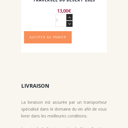
13,00
€
quantité
de
Traversée
du
AJOUTER AU PANIER
désert
2023
LIVRAISON
La livraison est assurée par un transporteur
spécialisé dans le domaine du vin afin de vous
livrer dans les meilleures conditions.