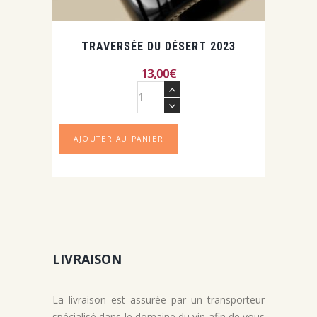
TRAVERSÉE DU DÉSERT 2023
13,00
€
quantité
de
Traversée
du
AJOUTER AU PANIER
désert
2023
LIVRAISON
La livraison est assurée par un transporteur
spécialisé dans le domaine du vin afin de vous