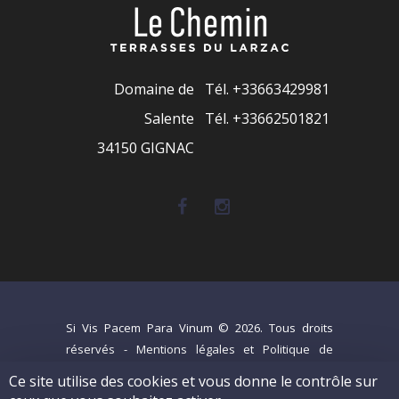
Domaine de
Tél.
+33663429981
Salente
Tél. +33662501821
34150 GIGNAC
Si Vis Pacem Para Vinum © 2026. Tous droits
réservés -
Mentions légales et Politique de
confidentialité
-
C.G.V
-
Syndicat AOC Terrasses
Ce site utilise des cookies et vous donne le contrôle sur
du Larzac